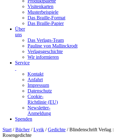
Produktpalette
Visitenkarten
Musterbeispiele
Das Braille-Format
Das Braille-Papier
Über
uns
Das Verlags-Team
Pauline von Mallinckrodt
Verlagsgeschichte
Wir informieren
Service
Kontakt
Anfahrt
Impressum
Datenschutz
Cookie-
Richtlinie (EU)
Newsletter-
Anmeldung
Spenden
Skip
Start
/
Bücher
/
Lyrik
/
Gedichte
/ Blindenschrift Verlag :
to
Rosengedichte