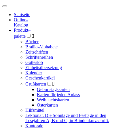
Hauptmenü
Hauptmenü
Startseite
Online-
Katalog
Produkt
–
palette

Bücher
Braille-Alphabete
Zeitschriften
Schriftenreihen
Gotteslob
Einheitsübersetzung
Kalender
Geschenkartikel
Grußkarten

Geburtstagskarten
Karten für jeden Anlass
Weihnachtskarten
Osterkarten
Hilfsmittel
Lektionar. Die Sonntage und Festtage in den
Lesejahren A, B und C, in Blindenkurzschrift.
Kantorale