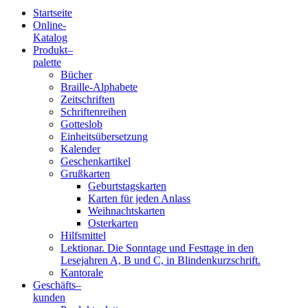
Startseite
Online-
Blindenschrift-
Katalog
Produkt
–
Verlag
palette
Bücher
und
Braille-Alphabete
Zeitschriften
-
Schriftenreihen
Gotteslob
Druckerei
Einheitsübersetzung
Kalender
gGmbH
Geschenkartikel
Grußkarten
Geburtstagskarten
Pauline
Karten für jeden Anlass
von
Weihnachtskarten
Mallinckrodt
Osterkarten
Hilfsmittel
Lektionar. Die Sonntage und Festtage in den
Lesejahren A, B und C, in Blindenkurzschrift.
Kantorale
Geschäfts­
–
kunden