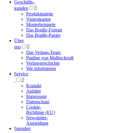
Geschäfts­
–
kunden

Produktpalette
Visitenkarten
Musterbeispiele
Das Braille-Format
Das Braille-Papier
Über
uns

Das Verlags-Team
Pauline von Mallinckrodt
Verlagsgeschichte
Wir informieren
Service

Kontakt
Anfahrt
Impressum
Datenschutz
Cookie-
Richtlinie (EU)
Newsletter-
Anmeldung
Spenden