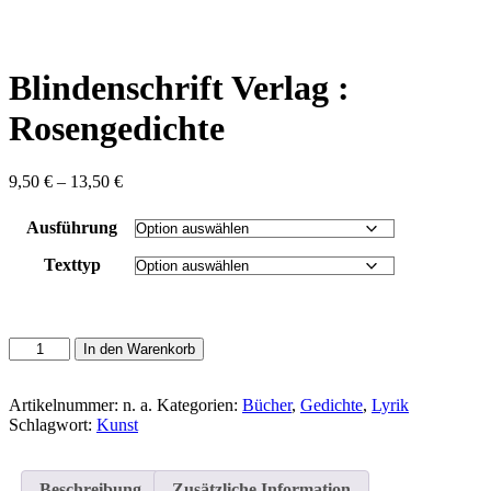
content
Blindenschrift Verlag :
Rosengedichte
Preisspanne:
9,50
€
–
13,50
€
9,50 €
bis
Ausführung
13,50 €
Texttyp
Blindenschrift
In den Warenkorb
Verlag
:
Rosengedichte
Artikelnummer:
n. a.
Kategorien:
Bücher
,
Gedichte
,
Lyrik
Menge
Schlagwort:
Kunst
Beschreibung
Zusätzliche Information