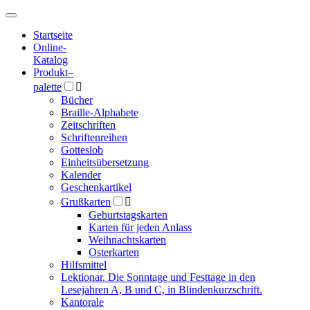
Hauptmenü
Hauptmenü
Startseite
Online-
Katalog
Produkt
–
palette

Bücher
Braille-Alphabete
Zeitschriften
Schriftenreihen
Gotteslob
Einheitsübersetzung
Kalender
Geschenkartikel
Grußkarten

Geburtstagskarten
Karten für jeden Anlass
Weihnachtskarten
Osterkarten
Hilfsmittel
Lektionar. Die Sonntage und Festtage in den
Lesejahren A, B und C, in Blindenkurzschrift.
Kantorale