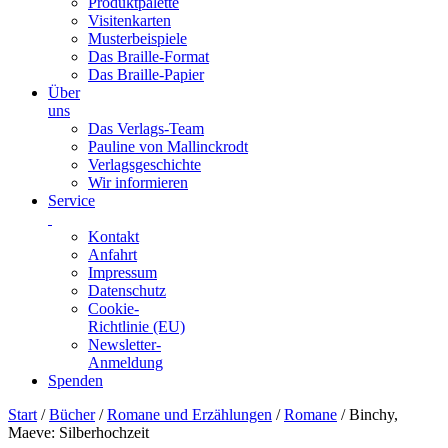
Produktpalette
Visitenkarten
Musterbeispiele
Das Braille-Format
Das Braille-Papier
Über
uns
Das Verlags-Team
Pauline von Mallinckrodt
Verlagsgeschichte
Wir informieren
Service
Kontakt
Anfahrt
Impressum
Datenschutz
Cookie-
Richtlinie (EU)
Newsletter-
Anmeldung
Spenden
Skip
Start
/
Bücher
/
Romane und Erzählungen
/
Romane
/ Binchy,
to
Maeve: Silberhochzeit