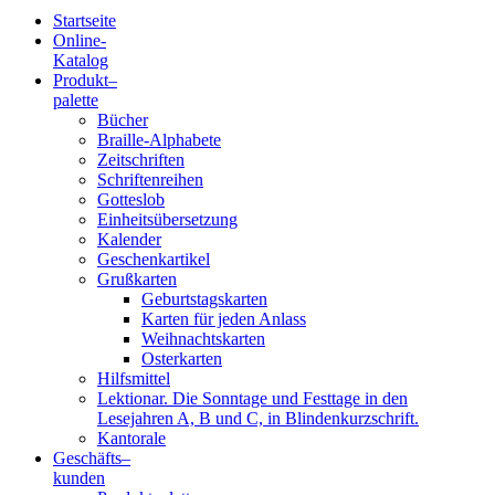
Startseite
Online-
Blindenschrift-
Katalog
Produkt
–
Verlag
palette
Bücher
und
Braille-Alphabete
Zeitschriften
-
Schriftenreihen
Gotteslob
Druckerei
Einheitsübersetzung
Kalender
gGmbH
Geschenkartikel
Grußkarten
Geburtstagskarten
Pauline
Karten für jeden Anlass
von
Weihnachtskarten
Mallinckrodt
Osterkarten
Hilfsmittel
Lektionar. Die Sonntage und Festtage in den
Lesejahren A, B und C, in Blindenkurzschrift.
Kantorale
Geschäfts­
–
kunden