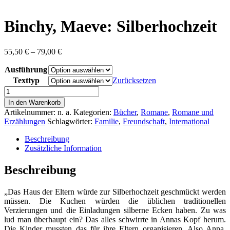
content
Binchy, Maeve: Silberhochzeit
Preisspanne:
55,50
€
–
79,00
€
55,50 €
Ausführung
bis
79,00 €
Texttyp
Zurücksetzen
Binchy,
Maeve:
In den Warenkorb
Silberhochzeit
Artikelnummer:
n. a.
Kategorien:
Bücher
,
Romane
,
Romane und
Menge
Erzählungen
Schlagwörter:
Familie
,
Freundschaft
,
International
Beschreibung
Zusätzliche Information
Beschreibung
„Das Haus der Eltern würde zur Silberhochzeit geschmückt werden
müssen. Die Kuchen würden die üblichen traditionellen
Verzierungen und die Einladungen silberne Ecken haben. Zu was
lud man überhaupt ein? Das alles schwirrte in Annas Kopf herum.
Die Kinder mussten das für ihre Eltern organisieren. Also Anna,