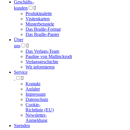
Geschäfts­
–
kunden

Produktpalette
Visitenkarten
Musterbeispiele
Das Braille-Format
Das Braille-Papier
Über
uns

Das Verlags-Team
Pauline von Mallinckrodt
Verlagsgeschichte
Wir informieren
Service

Kontakt
Anfahrt
Impressum
Datenschutz
Cookie-
Richtlinie (EU)
Newsletter-
Anmeldung
Spenden