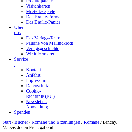
Produktpalette
Visitenkarten
Musterbeispiele
Das Braille-Format
Das Braille-Papier
Über
uns
Das Verlags-Team
Pauline von Mallinckrodt
Verlagsgeschichte
Wir informieren
Service
Kontakt
Anfahrt
Impressum
Datenschutz
Cookie-
Richtlinie (EU)
Newsletter-
Anmeldung
Spenden
Skip
Start
/
Bücher
/
Romane und Erzählungen
/
Romane
/ Binchy,
to
Maeve: Jeden Freitagabend