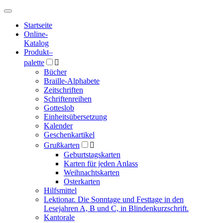
Hauptmenü
Hauptmenü
Startseite
Online-
Katalog
Produkt
–
palette

Bücher
Braille-Alphabete
Zeitschriften
Schriftenreihen
Gotteslob
Einheitsübersetzung
Kalender
Geschenkartikel
Grußkarten

Geburtstagskarten
Karten für jeden Anlass
Weihnachtskarten
Osterkarten
Hilfsmittel
Lektionar. Die Sonntage und Festtage in den
Lesejahren A, B und C, in Blindenkurzschrift.
Kantorale