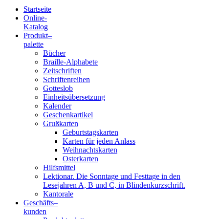
Startseite
Online-
Blindenschrift-
Katalog
Produkt
–
Verlag
palette
Bücher
und
Braille-Alphabete
Zeitschriften
-
Schriftenreihen
Gotteslob
Druckerei
Einheitsübersetzung
Kalender
gGmbH
Geschenkartikel
Grußkarten
Geburtstagskarten
Pauline
Karten für jeden Anlass
von
Weihnachtskarten
Mallinckrodt
Osterkarten
Hilfsmittel
Lektionar. Die Sonntage und Festtage in den
Lesejahren A, B und C, in Blindenkurzschrift.
Kantorale
Geschäfts­
–
kunden