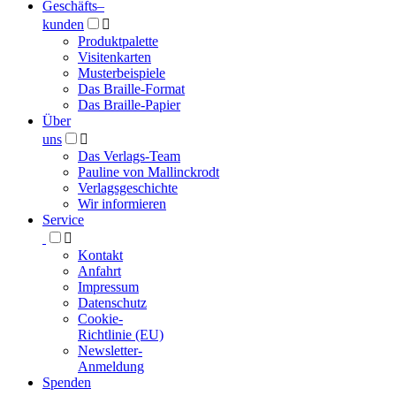
Geschäfts­
–
kunden

Produktpalette
Visitenkarten
Musterbeispiele
Das Braille-Format
Das Braille-Papier
Über
uns

Das Verlags-Team
Pauline von Mallinckrodt
Verlagsgeschichte
Wir informieren
Service

Kontakt
Anfahrt
Impressum
Datenschutz
Cookie-
Richtlinie (EU)
Newsletter-
Anmeldung
Spenden