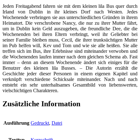
Jeden Freitagabend fahren sie mit dem kleinen lila Bus quer durch
Irland von Dublin in ihr kleines Dorf nach Westen. Jedes
Wochenende verbringen sie aus unterschiedlichen Gründen in ihrem
Heimatort. Die verschrobene Nancy, die nur zu ihrer Mutter fährt,
um in Dublin kein Geld auszugeben, die freundliche Dee, die die
Wochenenden bei ihren Eltern verbringt, weil ihr Geliebter bei
seiner Familie bleiben muss, Cecil, die ihrer trunksüchtigen Mutter
im Pub helfen will, Kev und Tom und wie sie alle heißen. Sie alle
treffen sich im Bus, ihre Erlebnisse sind miteinander verwoben und
die Wochenenden laufen immer nach dem gleichen Schema ab. Fast
immer – denn an diesem Wochenende ändert sich einiges für die
Benutzer des kleinen lila Busses. – Die Autorin erzählt die
Geschichte jeder dieser Personen in einem eigenen Kapitel und
verknüpft verschiedene Schicksale miteinander. Nach und nach
entsteht ein sehr unterhaltsames Gesamtbild von liebenswerten,
vielschichtigen Charakteren.
Zusätzliche Information
Ausführung
Gedruckt
,
Datei
Texttyp
Kurzschrift