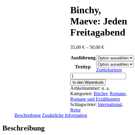
content
Binchy,
Maeve: Jeden
Freitagabend
Preisspanne:
35,00
€
–
50,00
€
35,00 €
Ausführung
bis
50,00 €
Texttyp
Zurücksetzen
Binchy,
Maeve:
In den Warenkorb
Jeden
Artikelnummer:
n. a.
Freitagabend
Kategorien:
Bücher
,
Romane
,
Menge
Romane und Erzählungen
Schlagwörter:
International
,
Reise
Beschreibung
Zusätzliche Information
Beschreibung