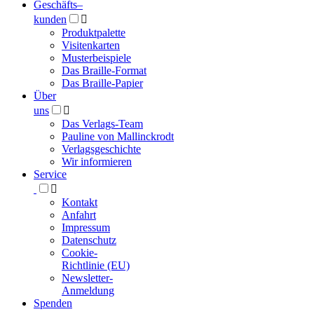
Geschäfts­
–
kunden

Produktpalette
Visitenkarten
Musterbeispiele
Das Braille-Format
Das Braille-Papier
Über
uns

Das Verlags-Team
Pauline von Mallinckrodt
Verlagsgeschichte
Wir informieren
Service

Kontakt
Anfahrt
Impressum
Datenschutz
Cookie-
Richtlinie (EU)
Newsletter-
Anmeldung
Spenden