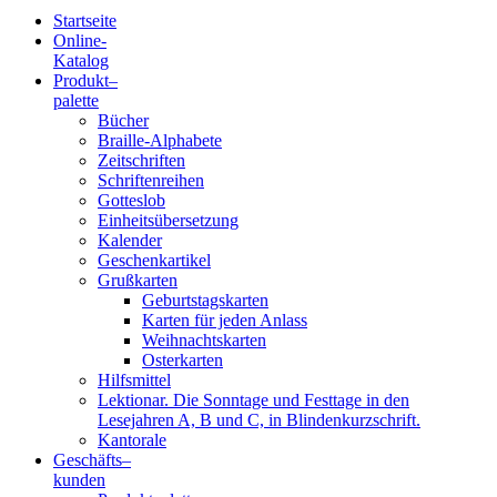
Startseite
Online-
Blindenschrift-
Katalog
Produkt
–
Verlag
palette
Bücher
und
Braille-Alphabete
Zeitschriften
-
Schriftenreihen
Gotteslob
Druckerei
Einheitsübersetzung
Kalender
gGmbH
Geschenkartikel
Grußkarten
Geburtstagskarten
Pauline
Karten für jeden Anlass
von
Weihnachtskarten
Mallinckrodt
Osterkarten
Hilfsmittel
Lektionar. Die Sonntage und Festtage in den
Lesejahren A, B und C, in Blindenkurzschrift.
Kantorale
Geschäfts­
–
kunden