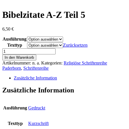
content
Bibelzitate A-Z Teil 5
6,50
€
Ausführung
Texttyp
Zurücksetzen
Bibelzitate
A-
In den Warenkorb
Z
Artikelnummer:
n. a.
Kategorien:
Religiöse Schriftenreihe
Teil
Paderborn
,
Schriftenreihe
5
Menge
Zusätzliche Information
Zusätzliche Information
Ausführung
Gedruckt
Texttyp
Kurzschrift