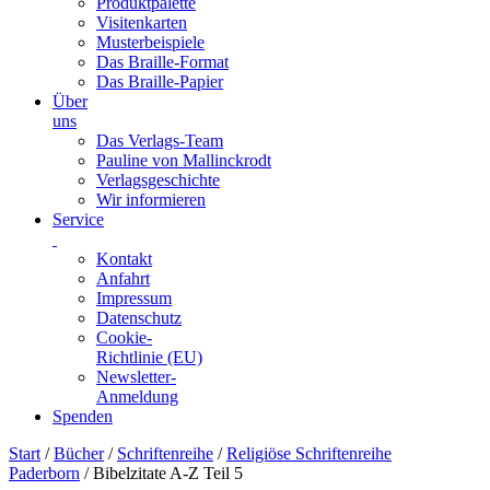
Produktpalette
Visitenkarten
Musterbeispiele
Das Braille-Format
Das Braille-Papier
Über
uns
Das Verlags-Team
Pauline von Mallinckrodt
Verlagsgeschichte
Wir informieren
Service
Kontakt
Anfahrt
Impressum
Datenschutz
Cookie-
Richtlinie (EU)
Newsletter-
Anmeldung
Spenden
Skip
Start
/
Bücher
/
Schriftenreihe
/
Religiöse Schriftenreihe
to
Paderborn
/ Bibelzitate A-Z Teil 5