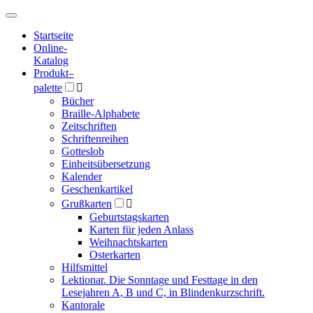
Hauptmenü
Hauptmenü
Startseite
Online-
Katalog
Produkt
–
palette

Bücher
Braille-Alphabete
Zeitschriften
Schriftenreihen
Gotteslob
Einheitsübersetzung
Kalender
Geschenkartikel
Grußkarten

Geburtstagskarten
Karten für jeden Anlass
Weihnachtskarten
Osterkarten
Hilfsmittel
Lektionar. Die Sonntage und Festtage in den
Lesejahren A, B und C, in Blindenkurzschrift.
Kantorale