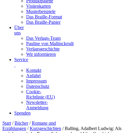
Produktpalette
Visitenkarten
Musterbeispiele
Das Braille-Format
Das Braille-Papier
Über
uns
Das Verlags-Team
Pauline von Mallinckrodt
Verlagsgeschichte
Wir informieren
Service
Kontakt
Anfahrt
Impressum
Datenschutz
Cookie-
Richtlinie (EU)
Newsletter-
Anmeldung
Spenden
Skip
Start
/
Bücher
/
Romane und
to
Erzählungen
/
Kurzgeschichten
/ Balling, Adalbert Ludwig: Als