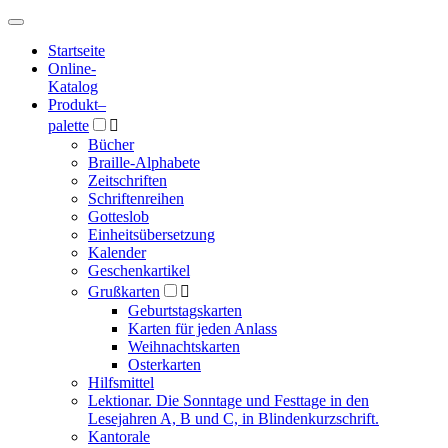
Hauptmenü
Hauptmenü
Startseite
Online-
Katalog
Produkt
–
palette

Bücher
Braille-Alphabete
Zeitschriften
Schriftenreihen
Gotteslob
Einheitsübersetzung
Kalender
Geschenkartikel
Grußkarten

Geburtstagskarten
Karten für jeden Anlass
Weihnachtskarten
Osterkarten
Hilfsmittel
Lektionar. Die Sonntage und Festtage in den
Lesejahren A, B und C, in Blindenkurzschrift.
Kantorale