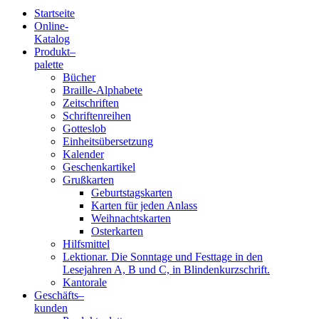
Startseite
Online-
Blindenschrift-
Katalog
Produkt
–
Verlag
palette
Bücher
und
Braille-Alphabete
Zeitschriften
-
Schriftenreihen
Gotteslob
Druckerei
Einheitsübersetzung
Kalender
gGmbH
Geschenkartikel
Grußkarten
Geburtstagskarten
Pauline
Karten für jeden Anlass
von
Weihnachtskarten
Mallinckrodt
Osterkarten
Hilfsmittel
Lektionar. Die Sonntage und Festtage in den
Lesejahren A, B und C, in Blindenkurzschrift.
Kantorale
Geschäfts­
–
kunden