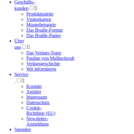
Geschäfts­
–
kunden

Produktpalette
Visitenkarten
Musterbeispiele
Das Braille-Format
Das Braille-Papier
Über
uns

Das Verlags-Team
Pauline von Mallinckrodt
Verlagsgeschichte
Wir informieren
Service

Kontakt
Anfahrt
Impressum
Datenschutz
Cookie-
Richtlinie (EU)
Newsletter-
Anmeldung
Spenden