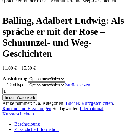
content
spräche er mit der Rose – Schmunzel- und Weg-Geschichten
Balling, Adalbert Ludwig: Als
spräche er mit der Rose –
Schmunzel- und Weg-
Geschichten
Preisspanne:
11,00
€
–
15,50
€
11,00 €
Ausführung
bis
15,50 €
Texttyp
Zurücksetzen
Balling,
Adalbert
In den Warenkorb
Ludwig:
Artikelnummer:
n. a.
Kategorien:
Bücher
,
Kurzgeschichten
,
Als
Romane und Erzählungen
Schlagwörter:
International
,
spräche
Kurzgeschichten
er
mit
Beschreibung
der
Zusätzliche Information