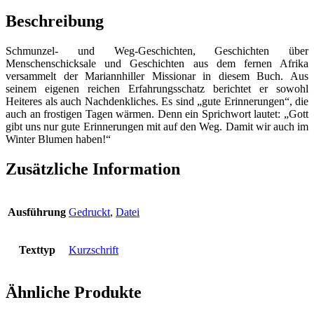
Rose
-
Beschreibung
Schmunzel-
und
Schmunzel- und Weg-Geschichten, Geschichten über
Weg-
Menschenschicksale und Geschichten aus dem fernen Afrika
Geschichten
versammelt der Mariannhiller Missionar in diesem Buch. Aus
Menge
seinem eigenen reichen Erfahrungsschatz berichtet er sowohl
Heiteres als auch Nachdenkliches. Es sind „gute Erinnerungen“, die
auch an frostigen Tagen wärmen. Denn ein Sprichwort lautet: „Gott
gibt uns nur gute Erinnerungen mit auf den Weg. Damit wir auch im
Winter Blumen haben!“
Zusätzliche Information
Ausführung
Gedruckt
,
Datei
Texttyp
Kurzschrift
Ähnliche Produkte