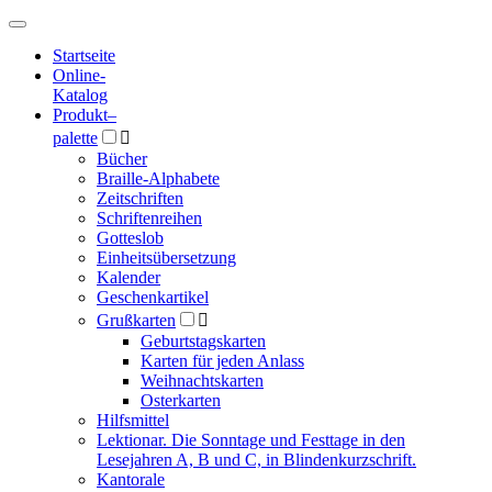
Hauptmenü
Hauptmenü
Startseite
Online-
Katalog
Produkt
–
palette

Bücher
Braille-Alphabete
Zeitschriften
Schriftenreihen
Gotteslob
Einheitsübersetzung
Kalender
Geschenkartikel
Grußkarten

Geburtstagskarten
Karten für jeden Anlass
Weihnachtskarten
Osterkarten
Hilfsmittel
Lektionar. Die Sonntage und Festtage in den
Lesejahren A, B und C, in Blindenkurzschrift.
Kantorale