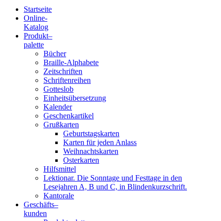
Startseite
Online-
Blindenschrift-
Katalog
Produkt
–
Verlag
palette
Bücher
und
Braille-Alphabete
Zeitschriften
-
Schriftenreihen
Gotteslob
Druckerei
Einheitsübersetzung
Kalender
gGmbH
Geschenkartikel
Grußkarten
Geburtstagskarten
Pauline
Karten für jeden Anlass
von
Weihnachtskarten
Mallinckrodt
Osterkarten
Hilfsmittel
Lektionar. Die Sonntage und Festtage in den
Lesejahren A, B und C, in Blindenkurzschrift.
Kantorale
Geschäfts­
–
kunden