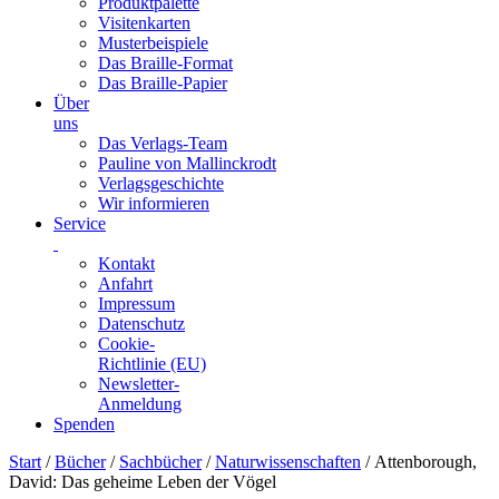
Produktpalette
Visitenkarten
Musterbeispiele
Das Braille-Format
Das Braille-Papier
Über
uns
Das Verlags-Team
Pauline von Mallinckrodt
Verlagsgeschichte
Wir informieren
Service
Kontakt
Anfahrt
Impressum
Datenschutz
Cookie-
Richtlinie (EU)
Newsletter-
Anmeldung
Spenden
Skip
Start
/
Bücher
/
Sachbücher
/
Naturwissenschaften
/ Attenborough,
to
David: Das geheime Leben der Vögel