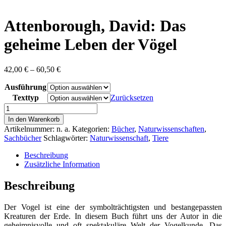
content
Attenborough, David: Das
geheime Leben der Vögel
Preisspanne:
42,00
€
–
60,50
€
42,00 €
Ausführung
bis
60,50 €
Texttyp
Zurücksetzen
Attenborough,
David:
In den Warenkorb
Das
Artikelnummer:
n. a.
Kategorien:
Bücher
,
Naturwissenschaften
,
geheime
Sachbücher
Schlagwörter:
Naturwissenschaft
,
Tiere
Leben
der
Beschreibung
Vögel
Zusätzliche Information
Menge
Beschreibung
Der Vogel ist eine der symbolträchtigsten und bestangepassten
Kreaturen der Erde. In diesem Buch führt uns der Autor in die
geheimnisvolle und oft spektakuläre Welt der Vogelkunde. Das