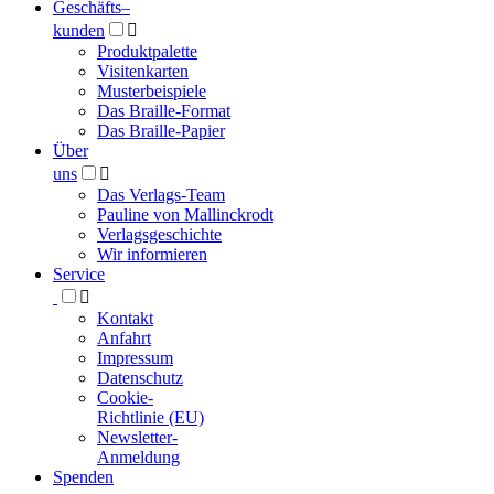
Geschäfts­
–
kunden

Produktpalette
Visitenkarten
Musterbeispiele
Das Braille-Format
Das Braille-Papier
Über
uns

Das Verlags-Team
Pauline von Mallinckrodt
Verlagsgeschichte
Wir informieren
Service

Kontakt
Anfahrt
Impressum
Datenschutz
Cookie-
Richtlinie (EU)
Newsletter-
Anmeldung
Spenden