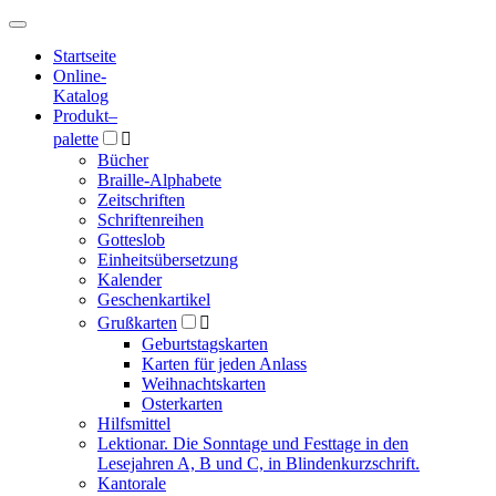
Hauptmenü
Hauptmenü
Startseite
Online-
Katalog
Produkt
–
palette

Bücher
Braille-Alphabete
Zeitschriften
Schriftenreihen
Gotteslob
Einheitsübersetzung
Kalender
Geschenkartikel
Grußkarten

Geburtstagskarten
Karten für jeden Anlass
Weihnachtskarten
Osterkarten
Hilfsmittel
Lektionar. Die Sonntage und Festtage in den
Lesejahren A, B und C, in Blindenkurzschrift.
Kantorale