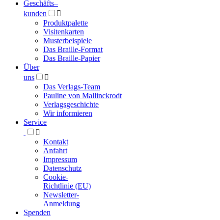
Geschäfts­
–
kunden

Produktpalette
Visitenkarten
Musterbeispiele
Das Braille-Format
Das Braille-Papier
Über
uns

Das Verlags-Team
Pauline von Mallinckrodt
Verlagsgeschichte
Wir informieren
Service

Kontakt
Anfahrt
Impressum
Datenschutz
Cookie-
Richtlinie (EU)
Newsletter-
Anmeldung
Spenden