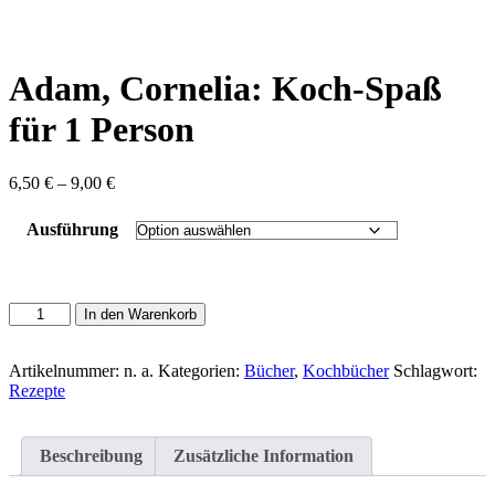
content
Adam, Cornelia: Koch-Spaß
für 1 Person
Preisspanne:
6,50
€
–
9,00
€
6,50 €
bis
Ausführung
9,00 €
Adam,
In den Warenkorb
Cornelia:
Koch-
Spaß
Artikelnummer:
n. a.
Kategorien:
Bücher
,
Kochbücher
Schlagwort:
für
Rezepte
1
Person
Menge
Beschreibung
Zusätzliche Information