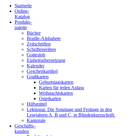
Startseite
Online-
Blindenschrift-
Katalog
Produkt
–
Verlag
palette
Bücher
und
Braille-Alphabete
Zeitschriften
-
Schriftenreihen
Gotteslob
Druckerei
Einheitsübersetzung
Kalender
gGmbH
Geschenkartikel
Grußkarten
Geburtstagskarten
Pauline
Karten für jeden Anlass
von
Weihnachtskarten
Mallinckrodt
Osterkarten
Hilfsmittel
Lektionar. Die Sonntage und Festtage in den
Lesejahren A, B und C, in Blindenkurzschrift.
Kantorale
Geschäfts­
–
kunden