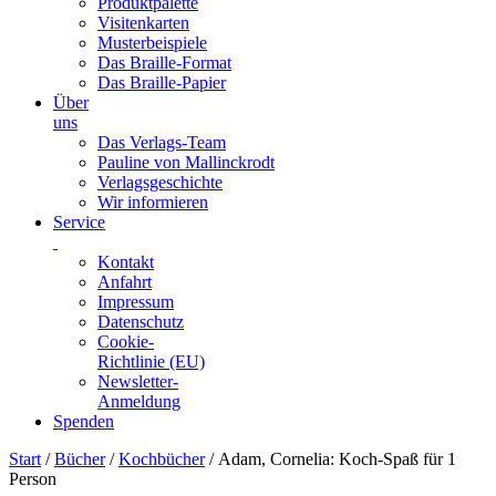
Produktpalette
Visitenkarten
Musterbeispiele
Das Braille-Format
Das Braille-Papier
Über
uns
Das Verlags-Team
Pauline von Mallinckrodt
Verlagsgeschichte
Wir informieren
Service
Kontakt
Anfahrt
Impressum
Datenschutz
Cookie-
Richtlinie (EU)
Newsletter-
Anmeldung
Spenden
Skip
Start
/
Bücher
/
Kochbücher
/ Adam, Cornelia: Koch-Spaß für 1
to
Person