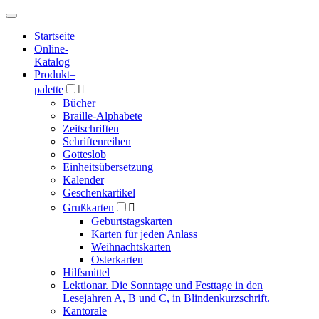
Hauptmenü
Hauptmenü
Startseite
Online-
Katalog
Produkt
–
palette

Bücher
Braille-Alphabete
Zeitschriften
Schriftenreihen
Gotteslob
Einheitsübersetzung
Kalender
Geschenkartikel
Grußkarten

Geburtstagskarten
Karten für jeden Anlass
Weihnachtskarten
Osterkarten
Hilfsmittel
Lektionar. Die Sonntage und Festtage in den
Lesejahren A, B und C, in Blindenkurzschrift.
Kantorale