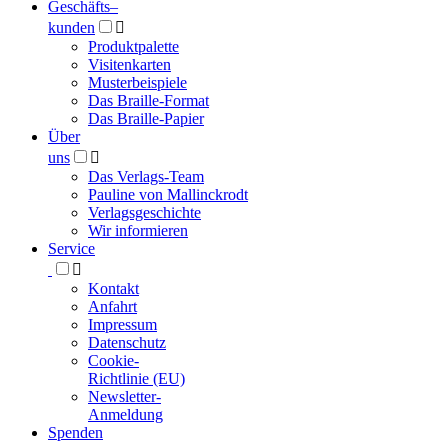
Geschäfts­
–
kunden

Produktpalette
Visitenkarten
Musterbeispiele
Das Braille-Format
Das Braille-Papier
Über
uns

Das Verlags-Team
Pauline von Mallinckrodt
Verlagsgeschichte
Wir informieren
Service

Kontakt
Anfahrt
Impressum
Datenschutz
Cookie-
Richtlinie (EU)
Newsletter-
Anmeldung
Spenden