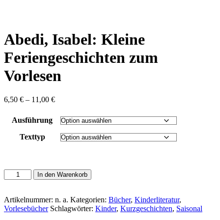
content
Abedi, Isabel: Kleine
Feriengeschichten zum
Vorlesen
Preisspanne:
6,50
€
–
11,00
€
6,50 €
bis
Ausführung
11,00 €
Texttyp
Abedi,
In den Warenkorb
Isabel:
Kleine
Feriengeschichten
Artikelnummer:
n. a.
Kategorien:
Bücher
,
Kinderliteratur
,
zum
Vorlesebücher
Schlagwörter:
Kinder
,
Kurzgeschichten
,
Saisonal
Vorlesen