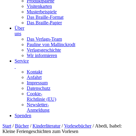
Produktpalette
Visitenkarten
Musterbeispiele
Das Braille-Format
Das Braille-Papier
Über
uns
Das Verlags-Team
Pauline von Mallinckrodt
Verlagsgeschichte
Wir informieren
Service
Kontakt
Anfahrt
Impressum
Datenschutz
Cookie-
Richtlinie (EU)
Newsletter-
Anmeldung
Spenden
Skip
Start
/
Bücher
/
Kinderliteratur
/
Vorlesebücher
/ Abedi, Isabel:
to
Kleine Feriengeschichten zum Vorlesen