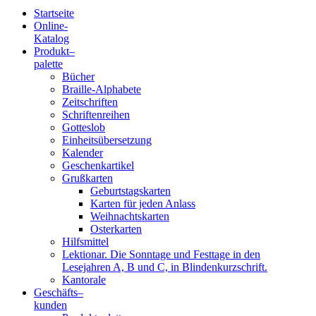
Startseite
Online-
Blindenschrift-
Katalog
Produkt
–
Verlag
palette
Bücher
und
Braille-Alphabete
Zeitschriften
-
Schriftenreihen
Gotteslob
Druckerei
Einheitsübersetzung
Kalender
gGmbH
Geschenkartikel
Grußkarten
Geburtstagskarten
Pauline
Karten für jeden Anlass
von
Weihnachtskarten
Mallinckrodt
Osterkarten
Hilfsmittel
Lektionar. Die Sonntage und Festtage in den
Lesejahren A, B und C, in Blindenkurzschrift.
Kantorale
Geschäfts­
–
kunden