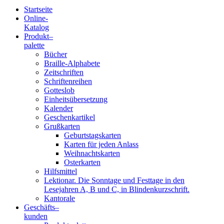
Startseite
Online-
Blindenschrift-
Katalog
Produkt
–
Verlag
palette
Bücher
und
Braille-Alphabete
Zeitschriften
-
Schriftenreihen
Gotteslob
Druckerei
Einheitsübersetzung
Kalender
gGmbH
Geschenkartikel
Grußkarten
Geburtstagskarten
Pauline
Karten für jeden Anlass
von
Weihnachtskarten
Mallinckrodt
Osterkarten
Hilfsmittel
Lektionar. Die Sonntage und Festtage in den
Lesejahren A, B und C, in Blindenkurzschrift.
Kantorale
Geschäfts­
–
kunden