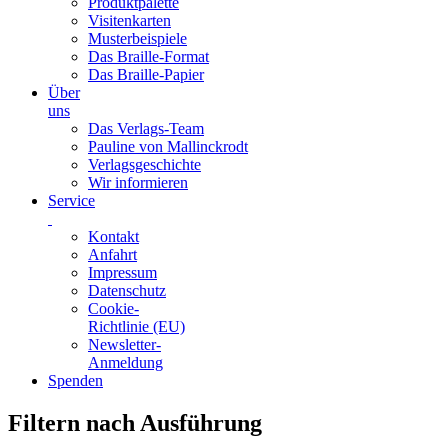
Produktpalette
Visitenkarten
Musterbeispiele
Das Braille-Format
Das Braille-Papier
Über
uns
Das Verlags-Team
Pauline von Mallinckrodt
Verlagsgeschichte
Wir informieren
Service
Kontakt
Anfahrt
Impressum
Datenschutz
Cookie-
Richtlinie (EU)
Newsletter-
Anmeldung
Spenden
Skip
Filtern nach Ausführung
to