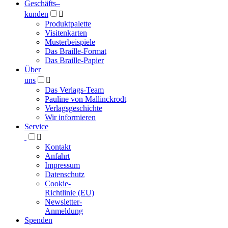
Geschäfts­
–
kunden

Produktpalette
Visitenkarten
Musterbeispiele
Das Braille-Format
Das Braille-Papier
Über
uns

Das Verlags-Team
Pauline von Mallinckrodt
Verlagsgeschichte
Wir informieren
Service

Kontakt
Anfahrt
Impressum
Datenschutz
Cookie-
Richtlinie (EU)
Newsletter-
Anmeldung
Spenden