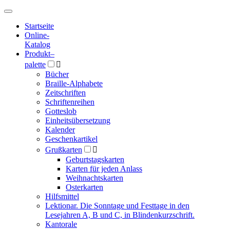
Hauptmenü
Hauptmenü
Startseite
Online-
Katalog
Produkt
–
palette

Bücher
Braille-Alphabete
Zeitschriften
Schriftenreihen
Gotteslob
Einheitsübersetzung
Kalender
Geschenkartikel
Grußkarten

Geburtstagskarten
Karten für jeden Anlass
Weihnachtskarten
Osterkarten
Hilfsmittel
Lektionar. Die Sonntage und Festtage in den
Lesejahren A, B und C, in Blindenkurzschrift.
Kantorale