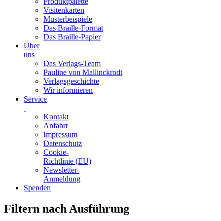
Produktpalette
Visitenkarten
Musterbeispiele
Das Braille-Format
Das Braille-Papier
Über
uns
Das Verlags-Team
Pauline von Mallinckrodt
Verlagsgeschichte
Wir informieren
Service
Kontakt
Anfahrt
Impressum
Datenschutz
Cookie-
Richtlinie (EU)
Newsletter-
Anmeldung
Spenden
Skip
Filtern nach Ausführung
to