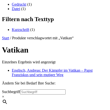
content
Gedruckt
(1)
Datei
(1)
Filtern nach Texttyp
Kurzschrift
(1)
Start
/ Produkte verschlagwortet mit „Vatikan“
Vatikan
Einzelnes Ergebnis wird angezeigt
Englisch, Andreas: Der Kämpfer im Vatikan – Papst
Franziskus und sein mutiger Weg
Ändern Sie bei Bedarf Ihre Suche:
Suchbegriff
×