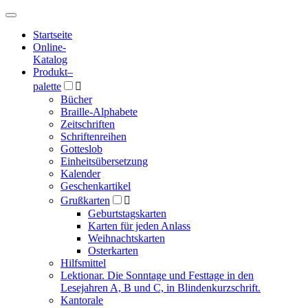
Hauptmenü
Hauptmenü
Startseite
Online-
Katalog
Produkt
–
palette

Bücher
Braille-Alphabete
Zeitschriften
Schriftenreihen
Gotteslob
Einheitsübersetzung
Kalender
Geschenkartikel
Grußkarten

Geburtstagskarten
Karten für jeden Anlass
Weihnachtskarten
Osterkarten
Hilfsmittel
Lektionar. Die Sonntage und Festtage in den
Lesejahren A, B und C, in Blindenkurzschrift.
Kantorale