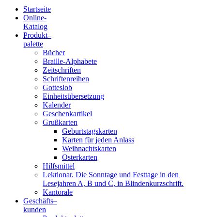
Startseite
Online-
Blindenschrift-
Katalog
Produkt
–
Verlag
palette
Bücher
und
Braille-Alphabete
Zeitschriften
-
Schriftenreihen
Gotteslob
Druckerei
Einheitsübersetzung
Kalender
gGmbH
Geschenkartikel
Grußkarten
Geburtstagskarten
Pauline
Karten für jeden Anlass
von
Weihnachtskarten
Mallinckrodt
Osterkarten
Hilfsmittel
Lektionar. Die Sonntage und Festtage in den
Lesejahren A, B und C, in Blindenkurzschrift.
Kantorale
Geschäfts­
–
kunden