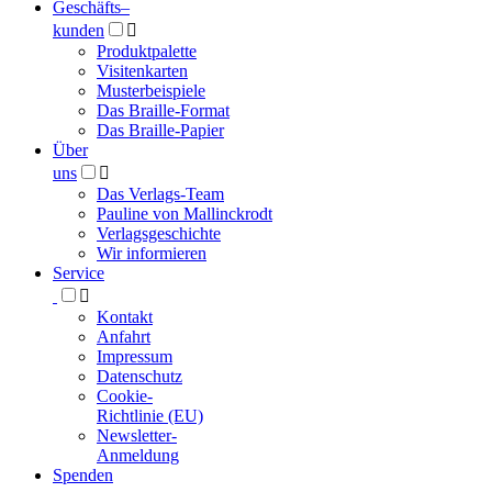
Geschäfts­
–
kunden

Produktpalette
Visitenkarten
Musterbeispiele
Das Braille-Format
Das Braille-Papier
Über
uns

Das Verlags-Team
Pauline von Mallinckrodt
Verlagsgeschichte
Wir informieren
Service

Kontakt
Anfahrt
Impressum
Datenschutz
Cookie-
Richtlinie (EU)
Newsletter-
Anmeldung
Spenden