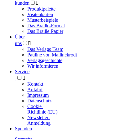
kunden

Produktpalette
Visitenkarten
Musterbeispiele
Das Braille-Format
Das Braille-Papier
Über
uns

Das Verlags-Team
Pauline von Mallinckrodt
Verlagsgeschichte
Wir informieren
Service

Kontakt
Anfahrt
Impressum
Datenschutz
Cookie-
Richtlinie (EU)
Newsletter-
Anmeldung
Spenden