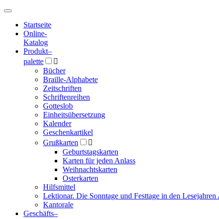
Hauptmenü
Hauptmenü
Startseite
Online-
Katalog
Produkt
–
palette

Bücher
Braille-Alphabete
Zeitschriften
Schriftenreihen
Gotteslob
Einheitsübersetzung
Kalender
Geschenkartikel
Grußkarten

Geburtstagskarten
Karten für jeden Anlass
Weihnachtskarten
Osterkarten
Hilfsmittel
Lektionar. Die Sonntage und Festtage in den Lesejahren 
Kantorale
Geschäfts­
–