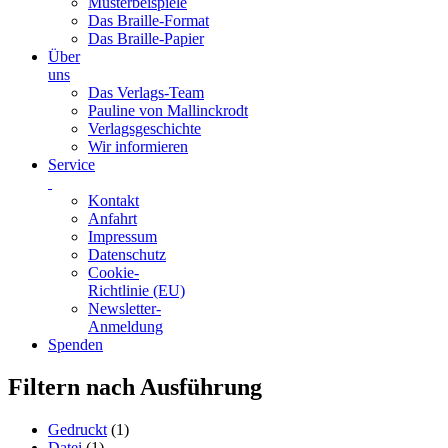
Musterbeispiele
Das Braille-Format
Das Braille-Papier
Über
uns
Das Verlags-Team
Pauline von Mallinckrodt
Verlagsgeschichte
Wir informieren
Service
Kontakt
Anfahrt
Impressum
Datenschutz
Cookie-
Richtlinie (EU)
Newsletter-
Anmeldung
Spenden
Skip
Filtern nach Ausführung
to
content
Gedruckt
(1)
Datei
(1)