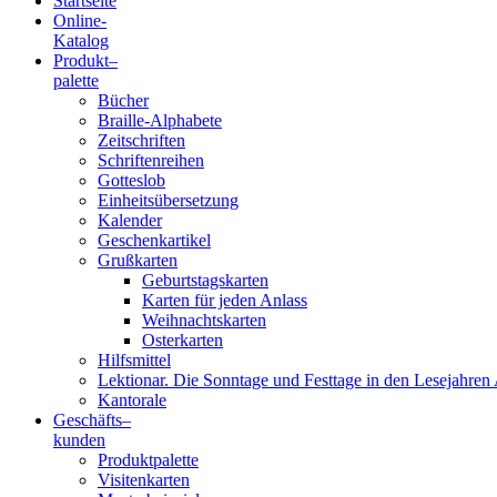
Startseite
Online-
Blindenschrift-
Katalog
Produkt
–
Verlag
palette
Bücher
und
Braille-Alphabete
Zeitschriften
-
Schriftenreihen
Gotteslob
Druckerei
Einheitsübersetzung
Kalender
gGmbH
Geschenkartikel
Grußkarten
Geburtstagskarten
Pauline
Karten für jeden Anlass
von
Weihnachtskarten
Mallinckrodt
Osterkarten
Hilfsmittel
Lektionar. Die Sonntage und Festtage in den Lesejahren 
Kantorale
Geschäfts­
–
kunden
Produktpalette
Visitenkarten