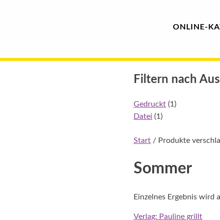
Hauptmenü
Blindenschrift-
ONLINE-
KA
Verlag
Skip
und
Filtern nach Au
to
content
-
Gedruckt
(1)
Datei
(1)
Druckerei
Start
/ Produkte verschl
gGmbH
Sommer
Pauline
von
Einzelnes Ergebnis wird 
Mallinckrodt
Verlag: Pauline grillt