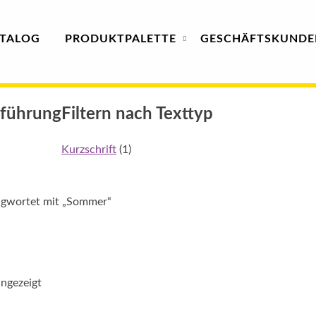
TALOG
PRODUKT
PALETTE
GESCHÄFTS­
KUNDE
sführung
Filtern nach Texttyp
Kurzschrift
(1)
agwortet mit „Sommer“
angezeigt