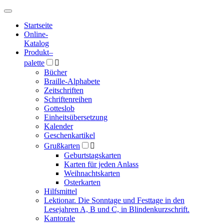
Hauptmenü
Hauptmenü
Startseite
Online-
Katalog
Produkt
–
palette

Bücher
Braille-Alphabete
Zeitschriften
Schriftenreihen
Gotteslob
Einheitsübersetzung
Kalender
Geschenkartikel
Grußkarten

Geburtstagskarten
Karten für jeden Anlass
Weihnachtskarten
Osterkarten
Hilfsmittel
Lektionar. Die Sonntage und Festtage in den
Lesejahren A, B und C, in Blindenkurzschrift.
Kantorale