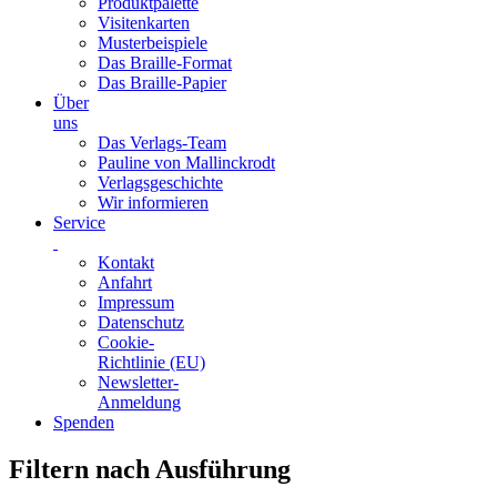
Produktpalette
Visitenkarten
Musterbeispiele
Das Braille-Format
Das Braille-Papier
Über
uns
Das Verlags-Team
Pauline von Mallinckrodt
Verlagsgeschichte
Wir informieren
Service
Kontakt
Anfahrt
Impressum
Datenschutz
Cookie-
Richtlinie (EU)
Newsletter-
Anmeldung
Spenden
Skip
Filtern nach Ausführung
to