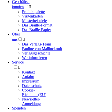
Geschäfts­
–
kunden

Produktpalette
Visitenkarten
Musterbeispiele
Das Braille-Format
Das Braille-Papier
Über
uns

Das Verlags-Team
Pauline von Mallinckrodt
Verlagsgeschichte
Wir informieren
Service

Kontakt
Anfahrt
Impressum
Datenschutz
Cookie-
Richtlinie (EU)
Newsletter-
Anmeldung
Spenden