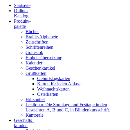
Startseite
Online-
Blindenschrift-
Katalog
Produkt
–
Verlag
palette
Bücher
und
Braille-Alphabete
Zeitschriften
-
Schriftenreihen
Gotteslob
Druckerei
Einheitsübersetzung
Kalender
gGmbH
Geschenkartikel
Grußkarten
Geburtstagskarten
Pauline
Karten für jeden Anlass
von
Weihnachtskarten
Mallinckrodt
Osterkarten
Hilfsmittel
Lektionar. Die Sonntage und Festtage in den
Lesejahren A, B und C, in Blindenkurzschrift.
Kantorale
Geschäfts­
–
kunden