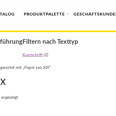
TALOG
PRODUKT
PALETTE
GESCHÄFTS­
KUNDE
sführung
Filtern nach Texttyp
Kurzschrift
(2)
gwortet mit „Papst Leo XIX“
IX
 angezeigt