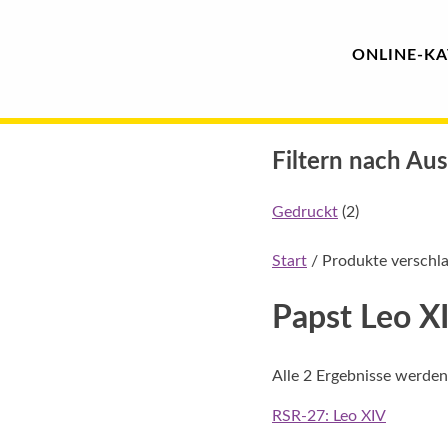
Hauptmenü
Blindenschrift-
ONLINE-
KA
Verlag
Skip
und
Filtern nach Au
to
content
-
Gedruckt
(2)
Druckerei
Start
/ Produkte verschla
gGmbH
Papst Leo X
Pauline
Alle 2 Ergebnisse werden
von
Mallinckrodt
RSR-27: Leo XIV