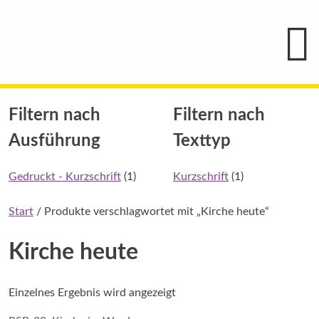
Hauptmenü
Blindenschrift-
Verlag
und
-
Druckerei
gGmbH
Skip
Pauline
Filtern nach
Filtern nach
to
von
Mallinckrodt
content
Ausführung
Texttyp
Gedruckt - Kurzschrift
(1)
Kurzschrift
(1)
Start
/ Produkte verschlagwortet mit „Kirche heute“
Kirche heute
Einzelnes Ergebnis wird angezeigt