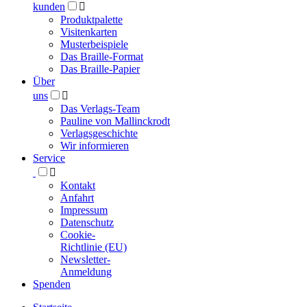
kunden

Produktpalette
Visitenkarten
Musterbeispiele
Das Braille-Format
Das Braille-Papier
Über
uns

Das Verlags-Team
Pauline von Mallinckrodt
Verlagsgeschichte
Wir informieren
Service

Kontakt
Anfahrt
Impressum
Datenschutz
Cookie-
Richtlinie (EU)
Newsletter-
Anmeldung
Spenden