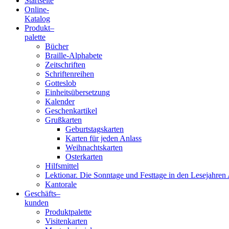
Startseite
Online-
Blindenschrift-
Katalog
Produkt
–
Verlag
palette
Bücher
und
Braille-Alphabete
Zeitschriften
-
Schriftenreihen
Gotteslob
Druckerei
Einheitsübersetzung
Kalender
gGmbH
Geschenkartikel
Grußkarten
Geburtstagskarten
Pauline
Karten für jeden Anlass
von
Weihnachtskarten
Mallinckrodt
Osterkarten
Hilfsmittel
Lektionar. Die Sonntage und Festtage in den Lesejahren 
Kantorale
Geschäfts­
–
kunden
Produktpalette
Visitenkarten