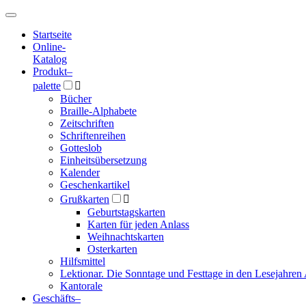
Hauptmenü
Hauptmenü
Startseite
Online-
Katalog
Produkt
–
palette

Bücher
Braille-Alphabete
Zeitschriften
Schriftenreihen
Gotteslob
Einheitsübersetzung
Kalender
Geschenkartikel
Grußkarten

Geburtstagskarten
Karten für jeden Anlass
Weihnachtskarten
Osterkarten
Hilfsmittel
Lektionar. Die Sonntage und Festtage in den Lesejahren 
Kantorale
Geschäfts­
–