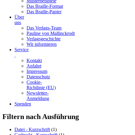
Musterbeispiele
Das Braille-Format
Das Braille-Papier
Über
uns
Das Verlags-Team
Pauline von Mallinckrodt
Verlagsgeschichte
Wir informieren
Service
Kontakt
Anfahrt
Impressum
Datenschutz
Cookie-
Richtlinie (EU)
Newsletter-
Anmeldung
Spenden
Skip
Filtern nach Ausführung
to
content
Datei - Kurzschrift
(1)
Gedruckt - Kurzschrift
(1)