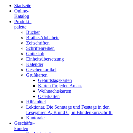
Startseite
Online-
Blindenschrift-
Katalog
Produkt
–
Verlag
palette
Bücher
und
Braille-Alphabete
Zeitschriften
-
Schriftenreihen
Gotteslob
Druckerei
Einheitsübersetzung
Kalender
gGmbH
Geschenkartikel
Grußkarten
Geburtstagskarten
Pauline
Karten für jeden Anlass
von
Weihnachtskarten
Mallinckrodt
Osterkarten
Hilfsmittel
Lektionar. Die Sonntage und Festtage in den
Lesejahren A, B und C, in Blindenkurzschrift.
Kantorale
Geschäfts­
–
kunden