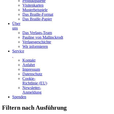
Produktpalette
Visitenkarten
Musterbeispiele
Das Braille-Format
Das Braille-Papier
Über
uns
Das Verlags-Team
Pauline von Mallinckrodt
Verlagsgeschichte
Wir informieren
Service
Kontakt
Anfahrt
Impressum
Datenschutz
Cookie-
Richtlinie (EU)
Newsletter-
Anmeldung
Spenden
Skip
Filtern nach Ausführung
to