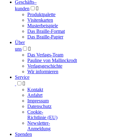
Geschäfts­
–
kunden

Produktpalette
Visitenkarten
Musterbeispiele
Das Braille-Format
Das Braille-Papier
Über
uns

Das Verlags-Team
Pauline von Mallinckrodt
Verlagsgeschichte
Wir informieren
Service

Kontakt
Anfahrt
Impressum
Datenschutz
Cookie-
Richtlinie (EU)
Newsletter-
Anmeldung
Spenden