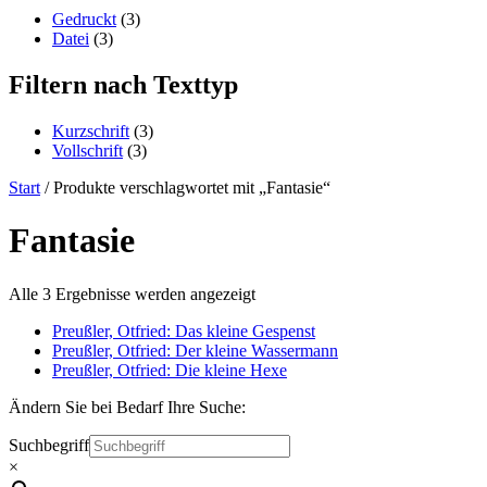
content
Gedruckt
(3)
Datei
(3)
Filtern nach Texttyp
Kurzschrift
(3)
Vollschrift
(3)
Start
/ Produkte verschlagwortet mit „Fantasie“
Fantasie
Alle 3 Ergebnisse werden angezeigt
Preußler, Otfried: Das kleine Gespenst
Preußler, Otfried: Der kleine Wassermann
Preußler, Otfried: Die kleine Hexe
Ändern Sie bei Bedarf Ihre Suche:
Suchbegriff
×