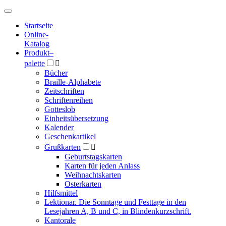
Hauptmenü
Hauptmenü
Startseite
Online-
Katalog
Produkt
–
palette

Bücher
Braille-Alphabete
Zeitschriften
Schriftenreihen
Gotteslob
Einheitsübersetzung
Kalender
Geschenkartikel
Grußkarten

Geburtstagskarten
Karten für jeden Anlass
Weihnachtskarten
Osterkarten
Hilfsmittel
Lektionar. Die Sonntage und Festtage in den
Lesejahren A, B und C, in Blindenkurzschrift.
Kantorale