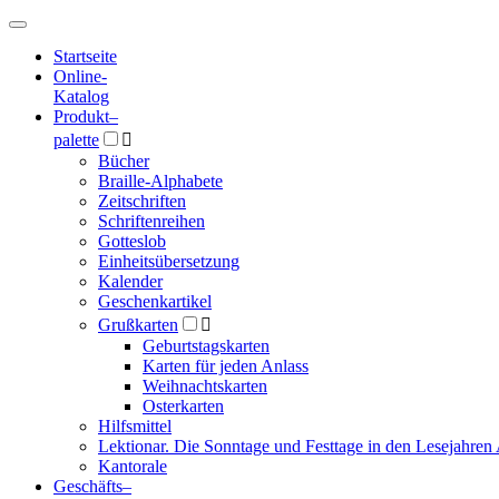
Hauptmenü
Hauptmenü
Startseite
Online-
Katalog
Produkt
–
palette

Bücher
Braille-Alphabete
Zeitschriften
Schriftenreihen
Gotteslob
Einheitsübersetzung
Kalender
Geschenkartikel
Grußkarten

Geburtstagskarten
Karten für jeden Anlass
Weihnachtskarten
Osterkarten
Hilfsmittel
Lektionar. Die Sonntage und Festtage in den Lesejahren 
Kantorale
Geschäfts­
–