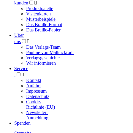
kunden

Produktpalette
Visitenkarten
Musterbeispiele
Das Braille-Format
Das Braille-Papier
Über
uns

Das Verlags-Team
Pauline von Mallinckrodt
Verlagsgeschichte
Wir informieren
Service

Kontakt
Anfahrt
Impressum
Datenschutz
Cookie-
Richtlinie (EU)
Newsletter-
Anmeldung
Spenden