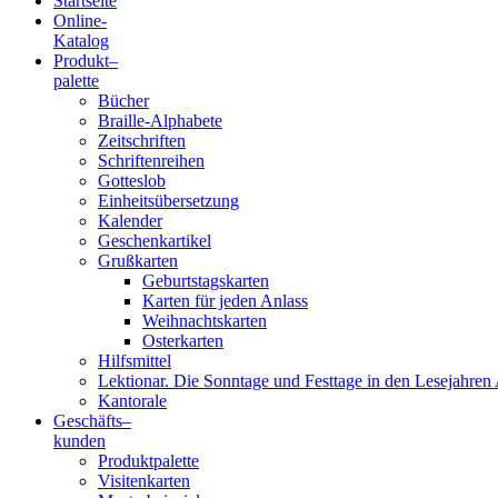
Startseite
Online-
Blindenschrift-
Katalog
Produkt
–
Verlag
palette
Bücher
und
Braille-Alphabete
Zeitschriften
-
Schriftenreihen
Gotteslob
Druckerei
Einheitsübersetzung
Kalender
gGmbH
Geschenkartikel
Grußkarten
Geburtstagskarten
Pauline
Karten für jeden Anlass
von
Weihnachtskarten
Mallinckrodt
Osterkarten
Hilfsmittel
Lektionar. Die Sonntage und Festtage in den Lesejahren 
Kantorale
Geschäfts­
–
kunden
Produktpalette
Visitenkarten