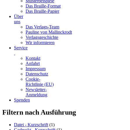
Musterbeispiele
Das Braille-Format
Das Braille-Papier
Über
uns
Das Verlags-Team
Pauline von Mallinckrodt
Verlagsgeschichte
Wir informieren
Service
Kontakt
Anfahrt
Impressum
Datenschutz
Cookie-
Richtlinie (EU)
Newsletter-
Anmeldung
Spenden
Skip
Filtern nach Ausführung
to
content
Datei - Kurzschrift
(1)
Gedruckt - Kurzschrift
(1)