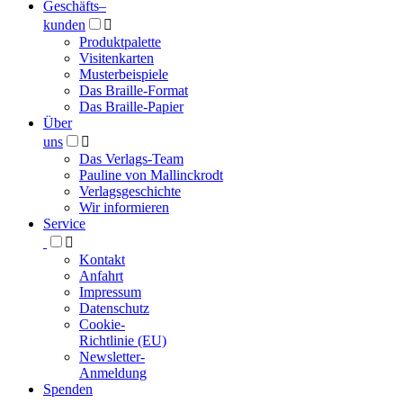
Geschäfts­
–
kunden

Produktpalette
Visitenkarten
Musterbeispiele
Das Braille-Format
Das Braille-Papier
Über
uns

Das Verlags-Team
Pauline von Mallinckrodt
Verlagsgeschichte
Wir informieren
Service

Kontakt
Anfahrt
Impressum
Datenschutz
Cookie-
Richtlinie (EU)
Newsletter-
Anmeldung
Spenden