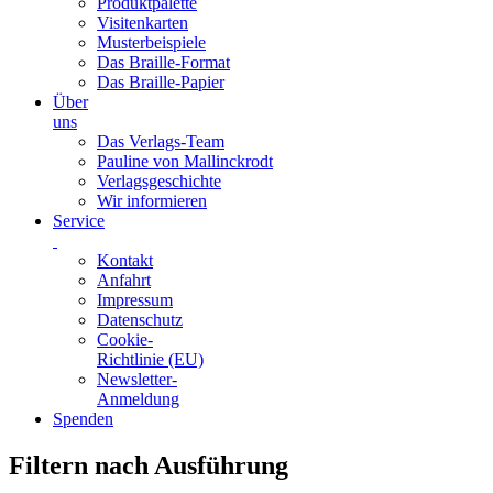
Produktpalette
Visitenkarten
Musterbeispiele
Das Braille-Format
Das Braille-Papier
Über
uns
Das Verlags-Team
Pauline von Mallinckrodt
Verlagsgeschichte
Wir informieren
Service
Kontakt
Anfahrt
Impressum
Datenschutz
Cookie-
Richtlinie (EU)
Newsletter-
Anmeldung
Spenden
Skip
Filtern nach Ausführung
to