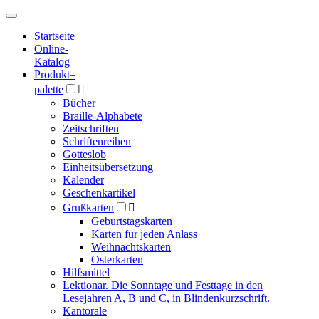
Hauptmenü
Hauptmenü
Startseite
Online-
Katalog
Produkt
–
palette

Bücher
Braille-Alphabete
Zeitschriften
Schriftenreihen
Gotteslob
Einheitsübersetzung
Kalender
Geschenkartikel
Grußkarten

Geburtstagskarten
Karten für jeden Anlass
Weihnachtskarten
Osterkarten
Hilfsmittel
Lektionar. Die Sonntage und Festtage in den
Lesejahren A, B und C, in Blindenkurzschrift.
Kantorale