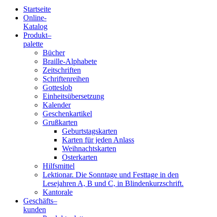
Startseite
Online-
Blindenschrift-
Katalog
Produkt
–
Verlag
palette
Bücher
und
Braille-Alphabete
Zeitschriften
-
Schriftenreihen
Gotteslob
Druckerei
Einheitsübersetzung
Kalender
gGmbH
Geschenkartikel
Grußkarten
Geburtstagskarten
Pauline
Karten für jeden Anlass
von
Weihnachtskarten
Mallinckrodt
Osterkarten
Hilfsmittel
Lektionar. Die Sonntage und Festtage in den
Lesejahren A, B und C, in Blindenkurzschrift.
Kantorale
Geschäfts­
–
kunden