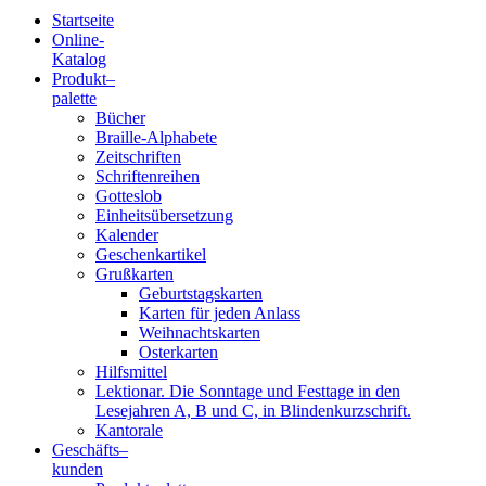
Startseite
Online-
Blindenschrift-
Katalog
Produkt
–
Verlag
palette
Bücher
und
Braille-Alphabete
Zeitschriften
-
Schriftenreihen
Gotteslob
Druckerei
Einheitsübersetzung
Kalender
gGmbH
Geschenkartikel
Grußkarten
Geburtstagskarten
Pauline
Karten für jeden Anlass
von
Weihnachtskarten
Mallinckrodt
Osterkarten
Hilfsmittel
Lektionar. Die Sonntage und Festtage in den
Lesejahren A, B und C, in Blindenkurzschrift.
Kantorale
Geschäfts­
–
kunden