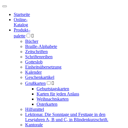
Hauptmenü
Hauptmenü
Startseite
Online-
Katalog
Produkt
–
palette

Bücher
Braille-Alphabete
Zeitschriften
Schriftenreihen
Gotteslob
Einheitsübersetzung
Kalender
Geschenkartikel
Grußkarten

Geburtstagskarten
Karten für jeden Anlass
Weihnachtskarten
Osterkarten
Hilfsmittel
Lektionar. Die Sonntage und Festtage in den
Lesejahren A, B und C, in Blindenkurzschrift.
Kantorale