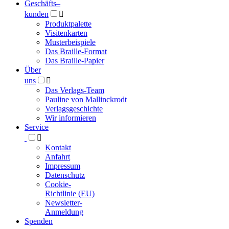
Geschäfts­
–
kunden

Produktpalette
Visitenkarten
Musterbeispiele
Das Braille-Format
Das Braille-Papier
Über
uns

Das Verlags-Team
Pauline von Mallinckrodt
Verlagsgeschichte
Wir informieren
Service

Kontakt
Anfahrt
Impressum
Datenschutz
Cookie-
Richtlinie (EU)
Newsletter-
Anmeldung
Spenden