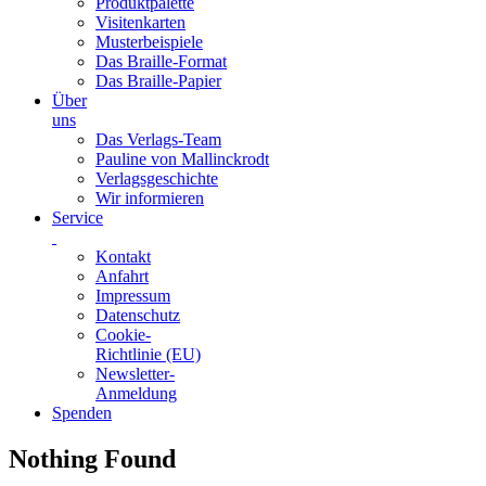
Produktpalette
Visitenkarten
Musterbeispiele
Das Braille-Format
Das Braille-Papier
Über
uns
Das Verlags-Team
Pauline von Mallinckrodt
Verlagsgeschichte
Wir informieren
Service
Kontakt
Anfahrt
Impressum
Datenschutz
Cookie-
Richtlinie (EU)
Newsletter-
Anmeldung
Spenden
Skip
Nothing Found
to