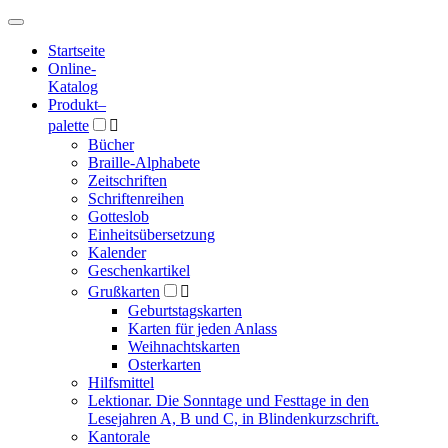
Hauptmenü
Hauptmenü
Startseite
Online-
Katalog
Produkt
–
palette

Bücher
Braille-Alphabete
Zeitschriften
Schriftenreihen
Gotteslob
Einheitsübersetzung
Kalender
Geschenkartikel
Grußkarten

Geburtstagskarten
Karten für jeden Anlass
Weihnachtskarten
Osterkarten
Hilfsmittel
Lektionar. Die Sonntage und Festtage in den
Lesejahren A, B und C, in Blindenkurzschrift.
Kantorale