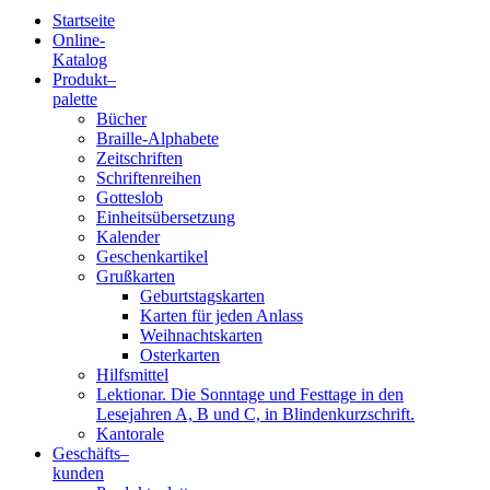
Startseite
Online-
Blindenschrift-
Katalog
Produkt
–
Verlag
palette
Bücher
und
Braille-Alphabete
Zeitschriften
-
Schriftenreihen
Gotteslob
Druckerei
Einheitsübersetzung
Kalender
gGmbH
Geschenkartikel
Grußkarten
Geburtstagskarten
Pauline
Karten für jeden Anlass
von
Weihnachtskarten
Mallinckrodt
Osterkarten
Hilfsmittel
Lektionar. Die Sonntage und Festtage in den
Lesejahren A, B und C, in Blindenkurzschrift.
Kantorale
Geschäfts­
–
kunden