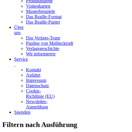
Produktpalette
Visitenkarten
Musterbeispiele
Das Braille-Format
Das Braille-Papier
Über
uns
Das Verlags-Team
Pauline von Mallinckrodt
Verlagsgeschichte
Wir informieren
Service
Kontakt
Anfahrt
Impressum
Datenschutz
Cookie-
Richtlinie (EU)
Newsletter-
Anmeldung
Spenden
Skip
Filtern nach Ausführung
to