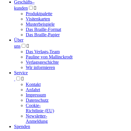
Geschäfts­
–
kunden

Produktpalette
Visitenkarten
Musterbeispiele
Das Braille-Format
Das Braille-Papier
Über
uns

Das Verlags-Team
Pauline von Mallinckrodt
Verlagsgeschichte
Wir informieren
Service

Kontakt
Anfahrt
Impressum
Datenschutz
Cookie-
Richtlinie (EU)
Newsletter-
Anmeldung
Spenden