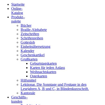
Startseite
Online-
Blindenschrift-
Katalog
Produkt
–
Verlag
palette
Bücher
und
Braille-Alphabete
Zeitschriften
-
Schriftenreihen
Gotteslob
Druckerei
Einheitsübersetzung
Kalender
gGmbH
Geschenkartikel
Grußkarten
Geburtstagskarten
Pauline
Karten für jeden Anlass
von
Weihnachtskarten
Mallinckrodt
Osterkarten
Hilfsmittel
Lektionar. Die Sonntage und Festtage in den
Lesejahren A, B und C, in Blindenkurzschrift.
Kantorale
Geschäfts­
–
kunden