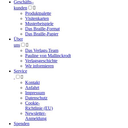
Geschäfts­
–
kunden

Produktpalette
Visitenkarten
Musterbeispiele
Das Braille-Format
Das Braille-Papier
Über
uns

Das Verlags-Team
Pauline von Mallinckrodt
Verlagsgeschichte
Wir informieren
Service

Kontakt
Anfahrt
Impressum
Datenschutz
Cookie-
Richtlinie (EU)
Newsletter-
Anmeldung
Spenden