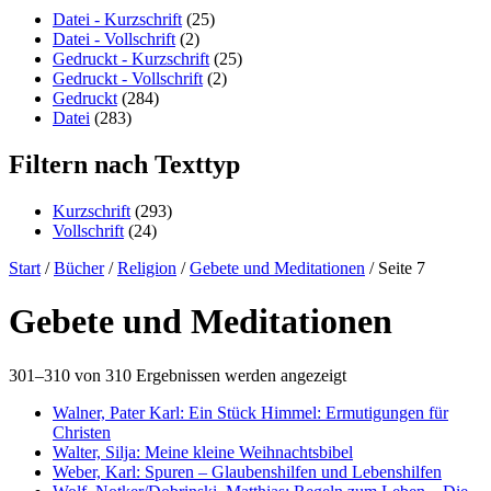
content
Datei - Kurzschrift
(25)
Datei - Vollschrift
(2)
Gedruckt - Kurzschrift
(25)
Gedruckt - Vollschrift
(2)
Gedruckt
(284)
Datei
(283)
Filtern nach Texttyp
Kurzschrift
(293)
Vollschrift
(24)
Start
/
Bücher
/
Religion
/
Gebete und Meditationen
/ Seite 7
Gebete und Meditationen
301–310 von 310 Ergebnissen werden angezeigt
Walner, Pater Karl: Ein Stück Himmel: Ermutigungen für
Christen
Walter, Silja: Meine kleine Weihnachtsbibel
Weber, Karl: Spuren – Glaubenshilfen und Lebenshilfen