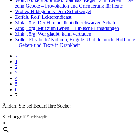
Wolf, Notker/Dobrinski, Matthias: Regeln zum Leben – Die
zehn Gebote – Provokation und Orientierung für heute
Wöller, Hildegunde: Dein Schutzengel
Zerfaß, Rolf: Lektorendienst
Zink, Jörg: Der Himmel liebt die schwarzen Schafe
Zink, Jörg: Mut zum Leben – Biblische Einladungen
Zink, Jörg: Wer glaubt, kann vertrauen
Zöller, Elisabeth / Kolloch, Brigitte: Und dennoch: Hoffnung
– Gebete und Texte in Krankheit
←
1
2
3
4
5
6
7
Ändern Sie bei Bedarf Ihre Suche:
Suchbegriff
×