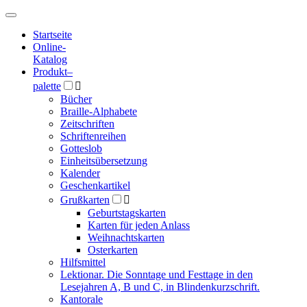
Hauptmenü
Hauptmenü
Startseite
Online-
Katalog
Produkt
–
palette

Bücher
Braille-Alphabete
Zeitschriften
Schriftenreihen
Gotteslob
Einheitsübersetzung
Kalender
Geschenkartikel
Grußkarten

Geburtstagskarten
Karten für jeden Anlass
Weihnachtskarten
Osterkarten
Hilfsmittel
Lektionar. Die Sonntage und Festtage in den
Lesejahren A, B und C, in Blindenkurzschrift.
Kantorale