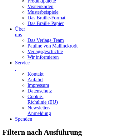
Produktpalette
Visitenkarten
Musterbeispiele
Das Braille-Format
Das Braille-Papier
Über
uns
Das Verlags-Team
Pauline von Mallinckrodt
Verlagsgeschichte
Wir informieren
Service
Kontakt
Anfahrt
Impressum
Datenschutz
Cookie-
Richtlinie (EU)
Newsletter-
Anmeldung
Spenden
Skip
Filtern nach Ausführung
to