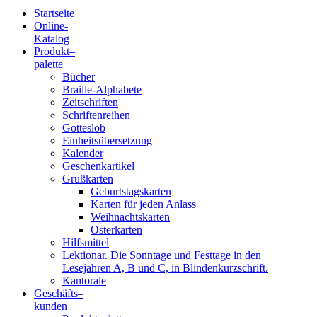
Startseite
Online-
Blindenschrift-
Katalog
Produkt
–
Verlag
palette
Bücher
und
Braille-Alphabete
Zeitschriften
-
Schriftenreihen
Gotteslob
Druckerei
Einheitsübersetzung
Kalender
gGmbH
Geschenkartikel
Grußkarten
Geburtstagskarten
Pauline
Karten für jeden Anlass
von
Weihnachtskarten
Mallinckrodt
Osterkarten
Hilfsmittel
Lektionar. Die Sonntage und Festtage in den
Lesejahren A, B und C, in Blindenkurzschrift.
Kantorale
Geschäfts­
–
kunden