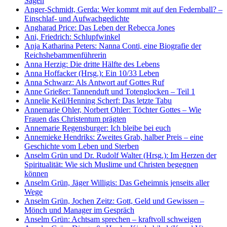
Sagen
Anger-Schmidt, Gerda: Wer kommt mit auf den Federnball? –
Einschlaf- und Aufwachgedichte
Angharad Price: Das Leben der Rebecca Jones
Ani, Friedrich: Schlupfwinkel
Anja Katharina Peters: Nanna Conti, eine Biografie der
Reichshebammenführerin
Anna Herzig: Die dritte Hälfte des Lebens
Anna Hoffacker (Hrsg.): Ein 10/33 Leben
Anna Schwarz: Als Antwort auf Gottes Ruf
Anne Grießer: Tannenduft und Totenglocken – Teil 1
Annelie Keil/Henning Scherf: Das letzte Tabu
Annemarie Ohler, Norbert Ohler: Töchter Gottes – Wie
Frauen das Christentum prägten
Annemarie Regensburger: Ich bleibe bei euch
Annemieke Hendriks: Zweites Grab, halber Preis – eine
Geschichte vom Leben und Sterben
Anselm Grün und Dr. Rudolf Walter (Hrsg.): Im Herzen der
Spiritualität: Wie sich Muslime und Christen begegnen
können
Anselm Grün, Jäger Willigis: Das Geheimnis jenseits aller
Wege
Anselm Grün, Jochen Zeitz: Gott, Geld und Gewissen –
Mönch und Manager im Gespräch
Anselm Grün: Achtsam sprechen – kraftvoll schweigen