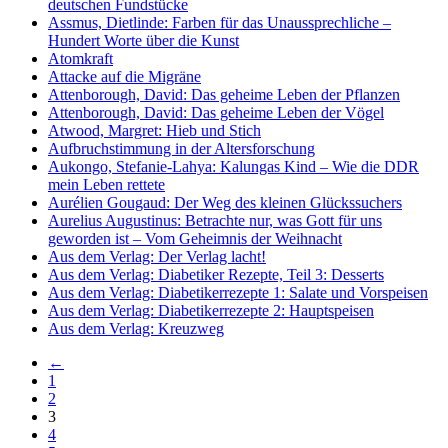
deutschen Fundstücke
Assmus, Dietlinde: Farben für das Unaussprechliche –
Hundert Worte über die Kunst
Atomkraft
Attacke auf die Migräne
Attenborough, David: Das geheime Leben der Pflanzen
Attenborough, David: Das geheime Leben der Vögel
Atwood, Margret: Hieb und Stich
Aufbruchstimmung in der Altersforschung
Aukongo, Stefanie-Lahya: Kalungas Kind – Wie die DDR
mein Leben rettete
Aurélien Gougaud: Der Weg des kleinen Glückssuchers
Aurelius Augustinus: Betrachte nur, was Gott für uns
geworden ist – Vom Geheimnis der Weihnacht
Aus dem Verlag: Der Verlag lacht!
Aus dem Verlag: Diabetiker Rezepte, Teil 3: Desserts
Aus dem Verlag: Diabetikerrezepte 1: Salate und Vorspeisen
Aus dem Verlag: Diabetikerrezepte 2: Hauptspeisen
Aus dem Verlag: Kreuzweg
←
1
2
3
4