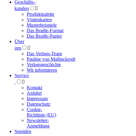
Geschäfts­
–
kunden

Produktpalette
Visitenkarten
Musterbeispiele
Das Braille-Format
Das Braille-Papier
Über
uns

Das Verlags-Team
Pauline von Mallinckrodt
Verlagsgeschichte
Wir informieren
Service

Kontakt
Anfahrt
Impressum
Datenschutz
Cookie-
Richtlinie (EU)
Newsletter-
Anmeldung
Spenden