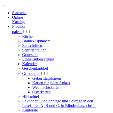
Hauptmenü
Hauptmenü
Startseite
Online-
Katalog
Produkt
–
palette

Bücher
Braille-Alphabete
Zeitschriften
Schriftenreihen
Gotteslob
Einheitsübersetzung
Kalender
Geschenkartikel
Grußkarten

Geburtstagskarten
Karten für jeden Anlass
Weihnachtskarten
Osterkarten
Hilfsmittel
Lektionar. Die Sonntage und Festtage in den
Lesejahren A, B und C, in Blindenkurzschrift.
Kantorale