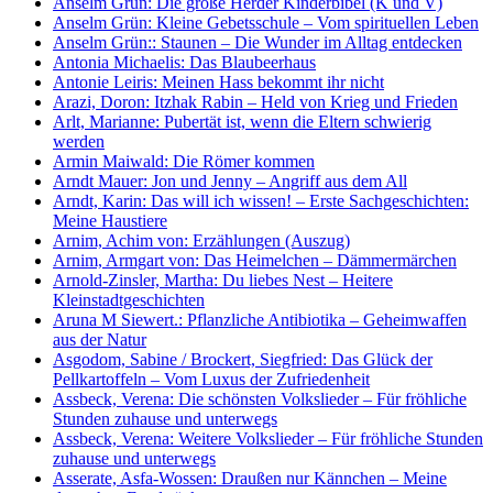
Anselm Grün: Die große Herder Kinderbibel (K und V)
Anselm Grün: Kleine Gebetsschule – Vom spirituellen Leben
Anselm Grün:: Staunen – Die Wunder im Alltag entdecken
Antonia Michaelis: Das Blaubeerhaus
Antonie Leiris: Meinen Hass bekommt ihr nicht
Arazi, Doron: Itzhak Rabin – Held von Krieg und Frieden
Arlt, Marianne: Pubertät ist, wenn die Eltern schwierig
werden
Armin Maiwald: Die Römer kommen
Arndt Mauer: Jon und Jenny – Angriff aus dem All
Arndt, Karin: Das will ich wissen! – Erste Sachgeschichten:
Meine Haustiere
Arnim, Achim von: Erzählungen (Auszug)
Arnim, Armgart von: Das Heimelchen – Dämmermärchen
Arnold-Zinsler, Martha: Du liebes Nest – Heitere
Kleinstadtgeschichten
Aruna M Siewert.: Pflanzliche Antibiotika – Geheimwaffen
aus der Natur
Asgodom, Sabine / Brockert, Siegfried: Das Glück der
Pellkartoffeln – Vom Luxus der Zufriedenheit
Assbeck, Verena: Die schönsten Volkslieder – Für fröhliche
Stunden zuhause und unterwegs
Assbeck, Verena: Weitere Volkslieder – Für fröhliche Stunden
zuhause und unterwegs
Asserate, Asfa-Wossen: Draußen nur Kännchen – Meine