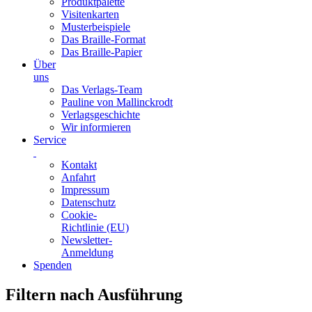
Produktpalette
Visitenkarten
Musterbeispiele
Das Braille-Format
Das Braille-Papier
Über
uns
Das Verlags-Team
Pauline von Mallinckrodt
Verlagsgeschichte
Wir informieren
Service
Kontakt
Anfahrt
Impressum
Datenschutz
Cookie-
Richtlinie (EU)
Newsletter-
Anmeldung
Spenden
Skip
Filtern nach Ausführung
to