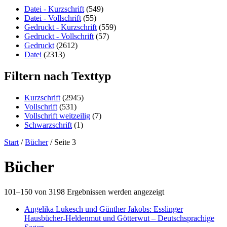
content
Datei - Kurzschrift
(549)
Datei - Vollschrift
(55)
Gedruckt - Kurzschrift
(559)
Gedruckt - Vollschrift
(57)
Gedruckt
(2612)
Datei
(2313)
Filtern nach Texttyp
Kurzschrift
(2945)
Vollschrift
(531)
Vollschrift weitzeilig
(7)
Schwarzschrift
(1)
Start
/
Bücher
/ Seite 3
Bücher
101–150 von 3198 Ergebnissen werden angezeigt
Angelika Lukesch und Günther Jakobs: Esslinger
Hausbücher-Heldenmut und Götterwut – Deutschsprachige