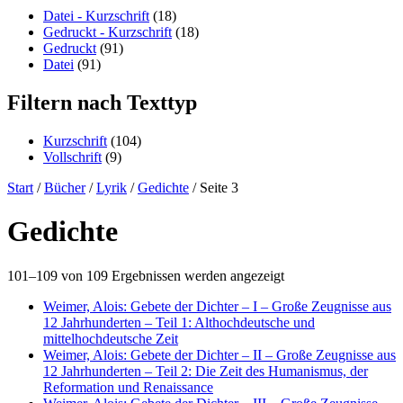
content
Datei - Kurzschrift
(18)
Gedruckt - Kurzschrift
(18)
Gedruckt
(91)
Datei
(91)
Filtern nach Texttyp
Kurzschrift
(104)
Vollschrift
(9)
Start
/
Bücher
/
Lyrik
/
Gedichte
/ Seite 3
Gedichte
101–109 von 109 Ergebnissen werden angezeigt
Weimer, Alois: Gebete der Dichter – I – Große Zeugnisse aus
12 Jahrhunderten – Teil 1: Althochdeutsche und
mittelhochdeutsche Zeit
Weimer, Alois: Gebete der Dichter – II – Große Zeugnisse aus
12 Jahrhunderten – Teil 2: Die Zeit des Humanismus, der
Reformation und Renaissance