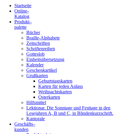
Startseite
Online-
Blindenschrift-
Katalog
Produkt
–
Verlag
palette
Bücher
und
Braille-Alphabete
Zeitschriften
-
Schriftenreihen
Gotteslob
Druckerei
Einheitsübersetzung
Kalender
gGmbH
Geschenkartikel
Grußkarten
Geburtstagskarten
Pauline
Karten für jeden Anlass
von
Weihnachtskarten
Mallinckrodt
Osterkarten
Hilfsmittel
Lektionar. Die Sonntage und Festtage in den
Lesejahren A, B und C, in Blindenkurzschrift.
Kantorale
Geschäfts­
–
kunden