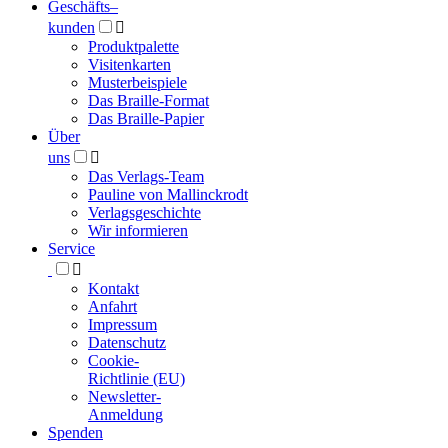
Geschäfts­
–
kunden

Produktpalette
Visitenkarten
Musterbeispiele
Das Braille-Format
Das Braille-Papier
Über
uns

Das Verlags-Team
Pauline von Mallinckrodt
Verlagsgeschichte
Wir informieren
Service

Kontakt
Anfahrt
Impressum
Datenschutz
Cookie-
Richtlinie (EU)
Newsletter-
Anmeldung
Spenden