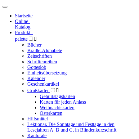
Hauptmenü
Hauptmenü
Startseite
Online-
Katalog
Produkt
–
palette

Bücher
Braille-Alphabete
Zeitschriften
Schriftenreihen
Gotteslob
Einheitsübersetzung
Kalender
Geschenkartikel
Grußkarten

Geburtstagskarten
Karten für jeden Anlass
Weihnachtskarten
Osterkarten
Hilfsmittel
Lektionar. Die Sonntage und Festtage in den
Lesejahren A, B und C, in Blindenkurzschrift.
Kantorale