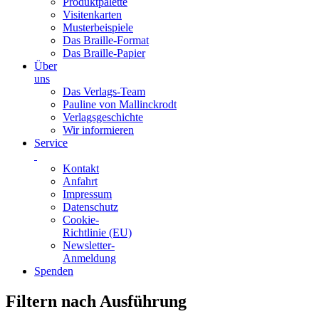
Produktpalette
Visitenkarten
Musterbeispiele
Das Braille-Format
Das Braille-Papier
Über
uns
Das Verlags-Team
Pauline von Mallinckrodt
Verlagsgeschichte
Wir informieren
Service
Kontakt
Anfahrt
Impressum
Datenschutz
Cookie-
Richtlinie (EU)
Newsletter-
Anmeldung
Spenden
Skip
Filtern nach Ausführung
to